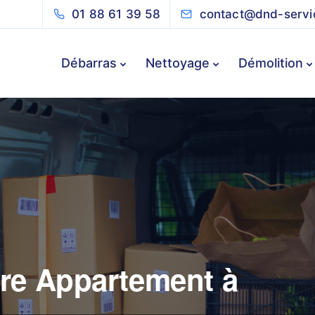
01 88 61 39 58
contact@dnd-servic
Débarras
Nettoyage
Démolition
re Appartement à